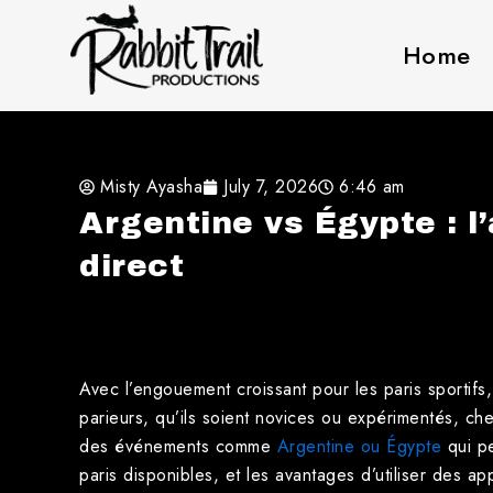
Skip
to
Home
content
Misty Ayasha
July 7, 2026
6:46 am
Argentine vs Égypte : l
direct
Avec l’engouement croissant pour les paris sportifs,
parieurs, qu’ils soient novices ou expérimentés, ch
des événements comme
Argentine ou Égypte
qui pe
paris disponibles, et les avantages d’utiliser des a