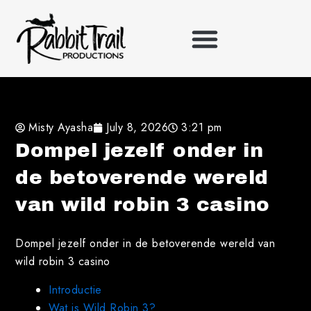
Skip
to
content
Misty Ayasha
July 8, 2026
3:21 pm
Dompel jezelf onder in
de betoverende wereld
van wild robin 3 casino
Dompel jezelf onder in de betoverende wereld van
wild robin 3 casino
Introductie
Wat is Wild Robin 3?