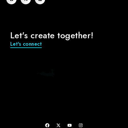
Let's create together!
Let's connect
About
Contact
Privacy Policy
F
X
Y
I
a
-
o
n