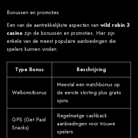
Bonussen en promoties
Een van de aantrekkelijkste aspecten van
wild robin 3
casino
zijn de bonussen en promoties. Hier zijn
enkele van de meest populaire aanbiedingen die
spelers kunnen vinden:
Type Bonus
Beschrijving
Meestal een matchbonus op
Welkomstbonus
de eerste storting plus gratis
spins.
Regelmatige cashback
GPS (Get Paid
aanbiedingen voor trouwe
Snacks)
spelers.