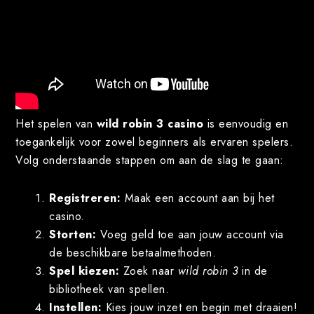
Het spelen van
wild robin 3 casino
is eenvoudig en
toegankelijk voor zowel beginners als ervaren spelers.
Volg onderstaande stappen om aan de slag te gaan:
Registreren:
Maak een account aan bij het
casino.
Storten:
Voeg geld toe aan jouw account via
de beschikbare betaalmethoden.
Spel kiezen:
Zoek naar
wild robin 3
in de
bibliotheek van spellen.
Instellen:
Kies jouw inzet en begin met draaien!