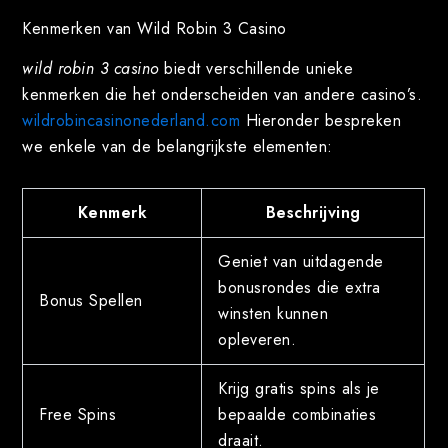
Kenmerken van Wild Robin 3 Casino
wild robin 3 casino
biedt verschillende unieke
kenmerken die het onderscheiden van andere casino’s.
wildrobincasinonederland.com
Hieronder bespreken
we enkele van de belangrijkste elementen:
Kenmerk
Beschrijving
Geniet van uitdagende
bonusrondes die extra
Bonus Spellen
winsten kunnen
opleveren.
Krijg gratis spins als je
Free Spins
bepaalde combinaties
draait.