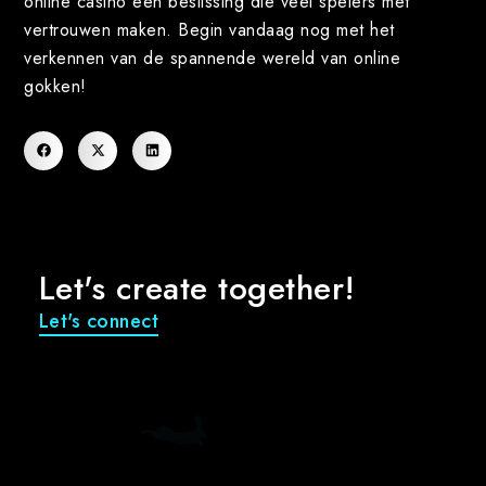
online casino een beslissing die veel spelers met
vertrouwen maken. Begin vandaag nog met het
verkennen van de spannende wereld van online
gokken!
Let's create together!
Let's connect