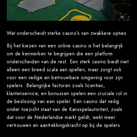
Wat onderscheidt sterke casino’s van zwakkere opties
Bij het kiezen van een online casino is het belangrijk
om de kenmerken te begrijpen die een platform
onderscheiden van de rest. Een sterk casino biedt niet
alleen een breed scala aan spellen, maar zorgt ook
voor een veilige en betrouwbare omgeving voor zijn
spelers. Belangrijke factoren zoals licenties,
klantenservice, en bonussen spelen een cruciale rol in
de beslissing van een speler. Een casino dat veilig
onder toezicht staat van de Kansspelautoriteit, zoals
dat voor de Nederlandse markt geldt, wekt meer
vertrouwen en aantrekkingskracht op bij de spelers.