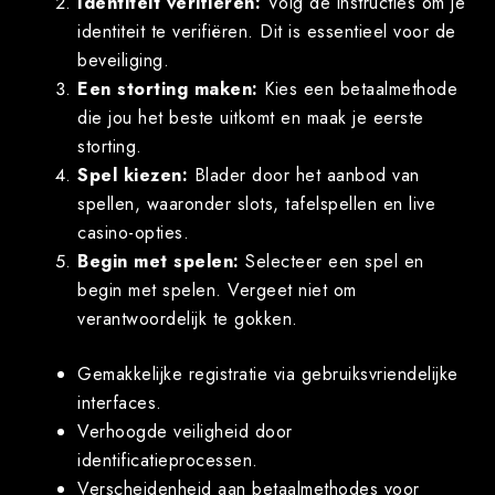
Identiteit verifiëren:
Volg de instructies om je
identiteit te verifiëren. Dit is essentieel voor de
beveiliging.
Een storting maken:
Kies een betaalmethode
die jou het beste uitkomt en maak je eerste
storting.
Spel kiezen:
Blader door het aanbod van
spellen, waaronder slots, tafelspellen en live
casino-opties.
Begin met spelen:
Selecteer een spel en
begin met spelen. Vergeet niet om
verantwoordelijk te gokken.
Gemakkelijke registratie via gebruiksvriendelijke
interfaces.
Verhoogde veiligheid door
identificatieprocessen.
Verscheidenheid aan betaalmethodes voor