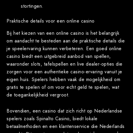
stortingen.
Praktische details voor een online casino
Bij het kiezen van een online casino is het belangrijk
om aandacht te besteden aan de praktische details die
je speelervaring kunnen verbeteren. Een goed online
casino biedt een uitgebreid aanbod van spellen,
waaronder slots, tafelspellen en live dealer-opties die
zorgen voor een authentieke casino-ervaring vanuit je
eigen huis. Spelers hebben vaak de mogelijkheid om
gratis te spelen of om voor echt geld te spelen, wat
de toegankelijkheid vergroot.
Bovendien, een casino dat zich richt op Nederlandse
spelers zoals Spinalto Casino, biedt lokale
betaalmethoden en een klantenservice die Nederlands