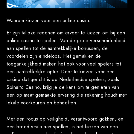
Waarom kiezen voor een online casino
Er zijn talloze redenen om ervoor te kiezen om bij een
online casino te spelen. Van de grote verscheidenheid
aan spellen tot de aantrekkelijke bonussen, de
voordelen zijn eindeloos. Het gemak en de
toegankelijkheid maken het ook voor veel spelers tot
een aantrekkelijke optie. Door te kiezen voor een
casino dat gericht is op Nederlandse spelers, zoals
Spinalto Casino, krijg je de kans om te genieten van
een op maat gemaakte ervaring die rekening houdt met
lokale voorkeuren en behoeften.
Met een focus op veiligheid, verantwoord gokken, en
een breed scala aan spellen, is het kiezen van een