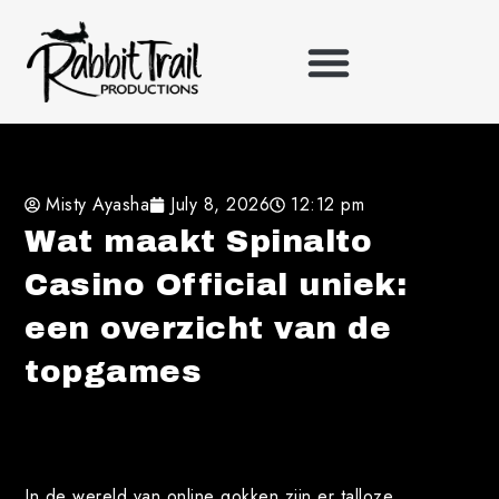
Skip
to
content
Misty Ayasha
July 8, 2026
12:12 pm
Wat maakt Spinalto
Casino Official uniek:
een overzicht van de
topgames
In de wereld van online gokken zijn er talloze