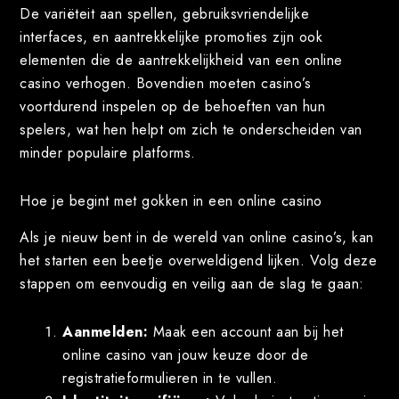
De variëteit aan spellen, gebruiksvriendelijke
interfaces, en aantrekkelijke promoties zijn ook
elementen die de aantrekkelijkheid van een online
casino verhogen. Bovendien moeten casino’s
voortdurend inspelen op de behoeften van hun
spelers, wat hen helpt om zich te onderscheiden van
minder populaire platforms.
Hoe je begint met gokken in een online casino
Als je nieuw bent in de wereld van online casino’s, kan
het starten een beetje overweldigend lijken. Volg deze
stappen om eenvoudig en veilig aan de slag te gaan:
Aanmelden:
Maak een account aan bij het
online casino van jouw keuze door de
registratieformulieren in te vullen.